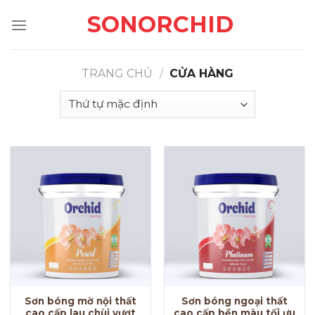
Skip
SONORCHID
to
content
TRANG CHỦ
/
CỬA HÀNG
Sơn bóng mờ nội thất
Sơn bóng ngoại thất
cao cấp lau chùi vượt
cao cấp bền màu tối ưu