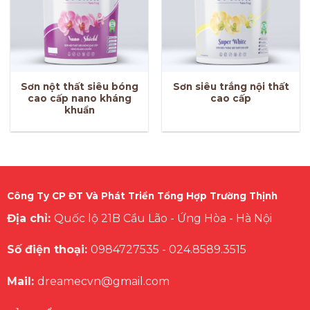
Sơn nột thất siêu bóng
Sơn siêu trắng nội thất
cao cấp nano kháng
cao cấp
khuẩn
Công Ty CP ĐT Và Phát Triển Tổng Hợp Trường Thịnh
Địa chỉ:
Quốc lộ 21B Cầu Lão - Ứng Hòa - Hà Nội
Số điện thoại:
0984727535
-
024.8589.3515
Mail:
dreamecvn@gmail.com